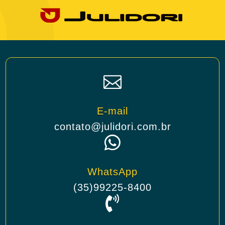

E-mail
contato@julidori.com.br

WhatsApp
(35)99225-8400
