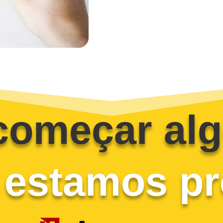
começar alg
 estamos pr