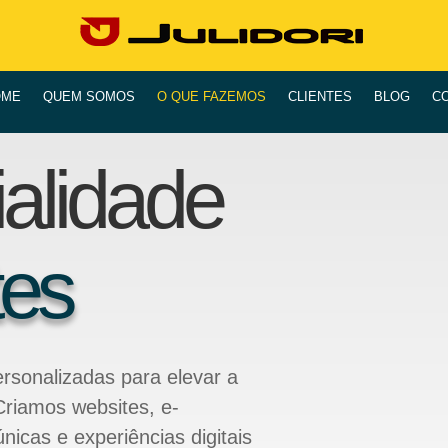
OME
QUEM SOMOS
O QUE FAZEMOS
CLIENTES
BLOG
C
alidade
tes
ersonalizadas para elevar a
riamos websites, e-
icas e experiências digitais