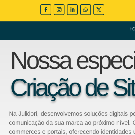
H
Nossa especi
Criação de Si
Na Julidori, desenvolvemos soluções digitais p
comunicação da sua marca ao próximo nível. C
commerces e portais, oferecendo identidades ún