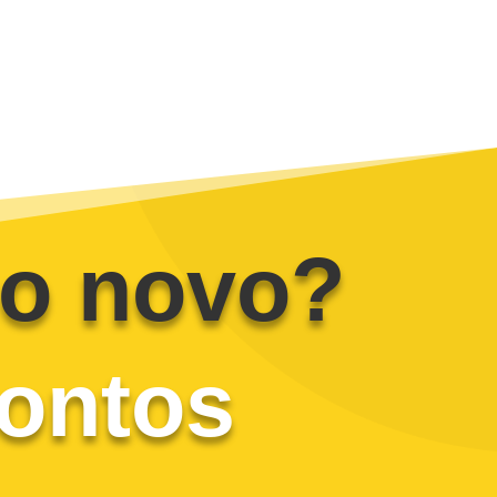
o novo?
ontos