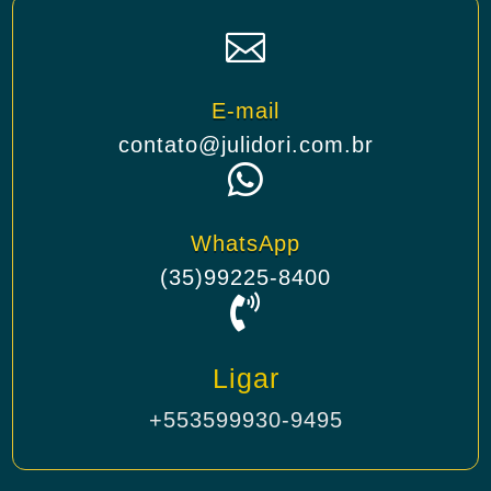

E-mail
contato@julidori.com.br

WhatsApp
(35)99225-8400

Ligar
+553599930-9495