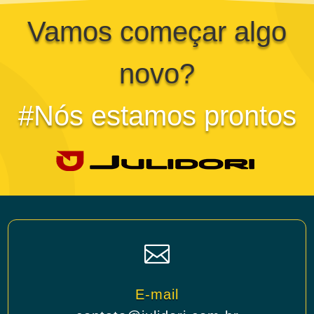
Vamos começar algo
novo?
#Nós estamos prontos

E-mail