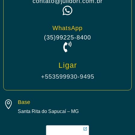
contato@julidori.com.br

WhatsApp
(35)99225-8400

Ligar
+553599930-9495
Base

Santa Rita do Sapucaí – MG