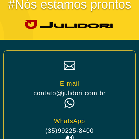
#Nós estamos prontos

E-mail
contato@julidori.com.br

WhatsApp
(35)99225-8400