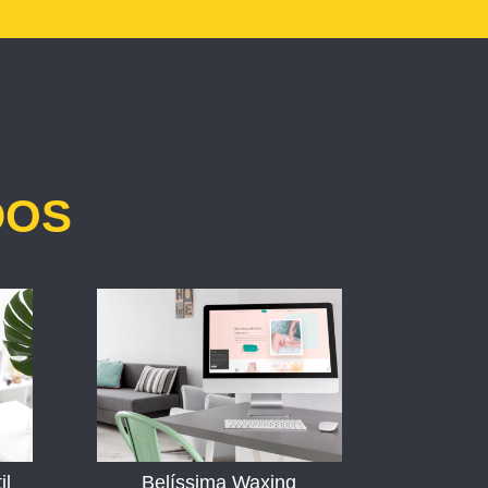
DOS
il
Belíssima Waxing